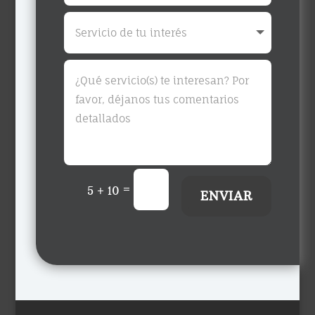
=
5 + 10
ENVIAR